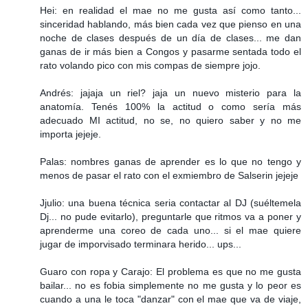
Hei: en realidad el mae no me gusta así como tanto...
sinceridad hablando, más bien cada vez que pienso en una
noche de clases después de un día de clases... me dan
ganas de ir más bien a Congos y pasarme sentada todo el
rato volando pico con mis compas de siempre jojo.
Andrés: jajaja un riel? jaja un nuevo misterio para la
anatomía. Tenés 100% la actitud o como sería más
adecuado MI actitud, no se, no quiero saber y no me
importa jejeje.
Palas: nombres ganas de aprender es lo que no tengo y
menos de pasar el rato con el exmiembro de Salserin jejeje
Jjulio: una buena técnica seria contactar al DJ (suéltemela
Dj... no pude evitarlo), preguntarle que ritmos va a poner y
aprenderme una coreo de cada uno... si el mae quiere
jugar de imporvisado terminara herido... ups...
Guaro con ropa y Carajo: El problema es que no me gusta
bailar... no es fobia simplemente no me gusta y lo peor es
cuando a una le toca "danzar" con el mae que va de viaje,